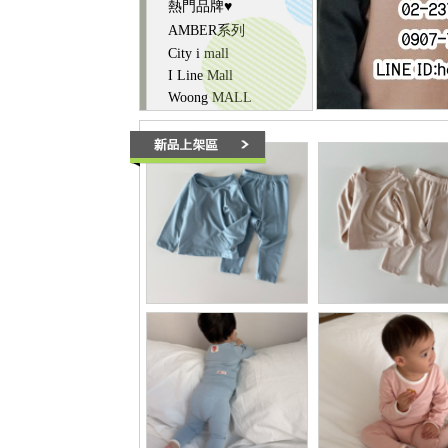
熱門品牌♥
AMBER系列
City i mall
I Line Mall
Woong MALL